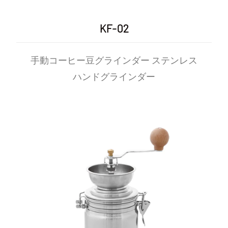
複雑な抽出プロセスが促進されます。このマインドフルネ
KF-02
スによりコーヒー体験全体が向上し、ユーザーは各ステッ
プのニュアンスを理解できるようになります。
手動コーヒー豆グラインダー ステンレス
職人技の満足感：多くの人にとって、コーヒーを手で挽く
という儀式は、コーヒー作りの職人技とつながる満足のい
ハンドグラインダー
く行為です。このつながりにより、コーヒーを飲む体験全
体が向上します。
手頃な価格とアクセスしやすさ
費用対効果の高いオプション: 手動コーヒーグラインダーは
電動式のものよりも手頃な価格であることが多く、予算を
重視するコーヒー愛好家にとって利用しやすい選択肢とな
っています。
電源不要: 手動グラインダーは電気を使わずに動作するた
め、どこでも使用でき、屋外環境など、電源コンセントに
アクセスできない人にとって実用的な選択肢となります。