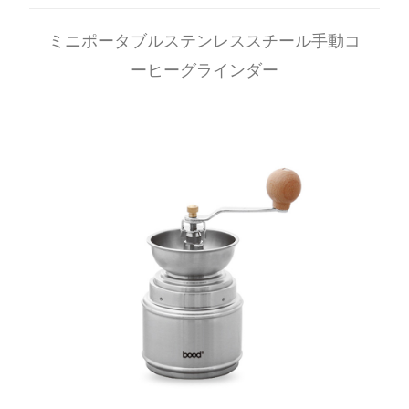
底的に洗浄できるため、コーヒー油や残留物が将来のコー
ミニポータブルステンレススチール手動コ
ヒーの風味に影響を与えることはありません。
ーヒーグラインダー
手動コーヒーグラインダーを使用する利点
強化されたフレーバープロファイル
鮮度が重要: 淹れる直前にコーヒー豆を粉砕することで、天
然のオイルと香りが保たれ、より新鮮で風味豊かなコーヒ
ーが生まれます。手動グラインダーを使用すると、各抽出
に必要な量だけを挽くことができるため、この鮮度が向上
します。
抽出の制御: 粉砕サイズを調整することで、ユーザーは抽出
中に抽出速度を操作し、コーヒーの味とコクに影響を与え
ることができます。電動グラインダーにはこのレベルの制
御が欠けていることがよくあります。
マインドフルな醸造体験
プロセスへの関与: 手動でコーヒーを挽くことにより、より