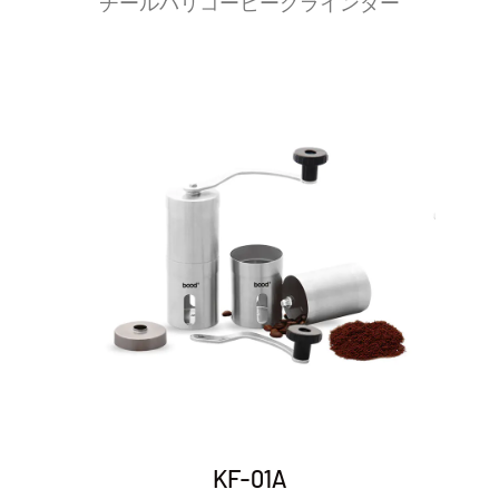
チールバリコーヒーグラインダー
で軽量なので、旅行に最適です。コーヒー愛好家は、キャ
ンプ旅行、休暇、さらには毎日の通勤にも簡単に詰めるこ
とができ、どこでも挽きたてのコーヒーを楽しむことがで
きます。
省スペース：設置面積が小さいため、手動グラインダーは
カウンタースペースが限られているキッチンに適していま
す。使用しないときは簡単に収納できるので、実用性が高
まります。
耐久性と高品質の素材
長持ちする構造: 手動コーヒーグラインダーの多くは、ステ
ンレス鋼、セラミック、木材などの高品質の素材で作られ
ています。これらの材料は耐久性を高めるだけでなく、グ
ラインダーに美的魅力を加えます。
メンテナンスが簡単：手動グラインダーは一般に、掃除と
KF-01A
メンテナンスが簡単です。ほとんどのモデルは分解して徹