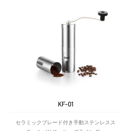
欠な相棒です。
手動コーヒーグラインダーの主な特徴
調整可能なグラインド設定
多様な抽出方法: 手動コーヒーグラインダーには調整可能な
挽き設定が付いていることが多く、ユーザーは粗挽き、中
挽き、細挽きのいずれかを選択できます。この適応性によ
り、フレンチ プレス、プアオーバー、エスプレッソ、水出
しなど、さまざまな抽出方法に対応したコーヒーを簡単に
準備できます。
一貫した粉砕: 多くの手動粉砕機はバリ機構を利用してお
り、均一な粒子サイズを確保して抽出中の抽出をより安定
させます。この一貫性は、望ましいフレーバープロファイ
KF-01
ルを達成するために不可欠です。
コンパクトでポータブルなデザイン
セラミックブレード付き手動ステンレスス
旅行に最適: 手動コーヒーグラインダーは通常、コンパクト